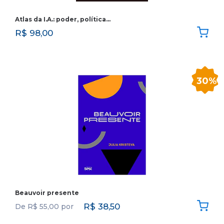
Atlas da I.A.: poder, política…
R$
98,00
30%
Beauvoir presente
R$
38,50
De
R$
55,00
por