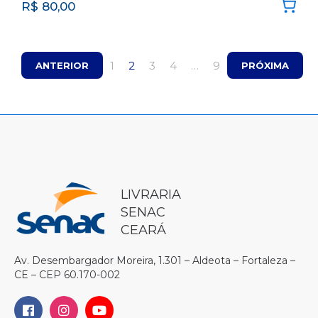
R$
80,00
1
2
3
4
…
9
ANTERIOR
PRÓXIMA
LIVRARIA
SENAC
CEARÁ
Av. Desembargador Moreira, 1.301 – Aldeota – Fortaleza –
CE – CEP 60.170-002