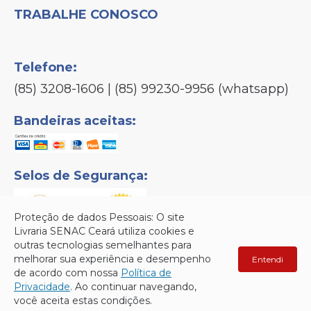
TRABALHE CONOSCO
Telefone:
(85) 3208-1606 | (85) 99230-9956 (whatsapp)
Bandeiras aceitas:
Selos de Segurança:
Proteção de dados Pessoais: O site
Livraria SENAC Ceará utiliza cookies e
outras tecnologias semelhantes para
melhorar sua experiência e desempenho
Entendi
Senac © Copyright 2026 - Todos os direitos reservados.
de acordo com nossa
Política de
Privacidade
. Ao continuar navegando,
você aceita estas condições.