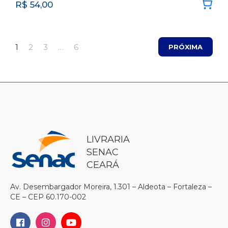
R$
54,00
1
2
3
…
6
PRÓXIMA
LIVRARIA
SENAC
CEARÁ
Av. Desembargador Moreira, 1.301 – Aldeota – Fortaleza –
CE – CEP 60.170-002