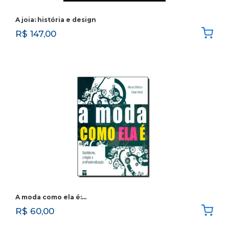
A joia: história e design
R$
147,00
A moda como ela é:…
R$
60,00