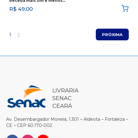
Receba mais sim e menos…
R$
49,00
1
2
PRÓXIMA
LIVRARIA
SENAC
CEARÁ
Av. Desembargador Moreira, 1.301 – Aldeota – Fortaleza –
CE – CEP 60.170-002