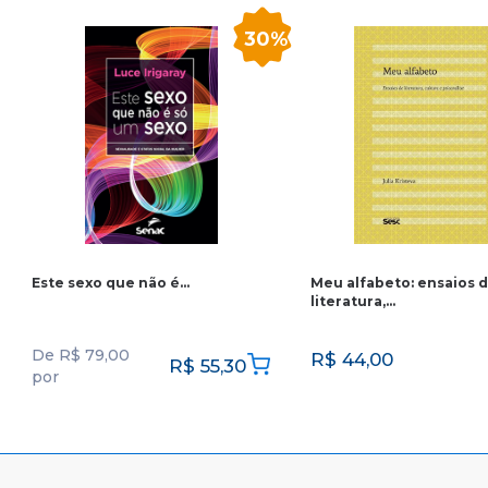
30%
Este sexo que não é…
Meu alfabeto: ensaios 
literatura,…
De
R$
79,00
R$
44,00
R$
55,30
por