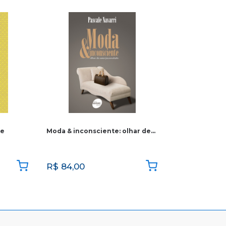
de
Moda & inconsciente: olhar de…
R$
84,00