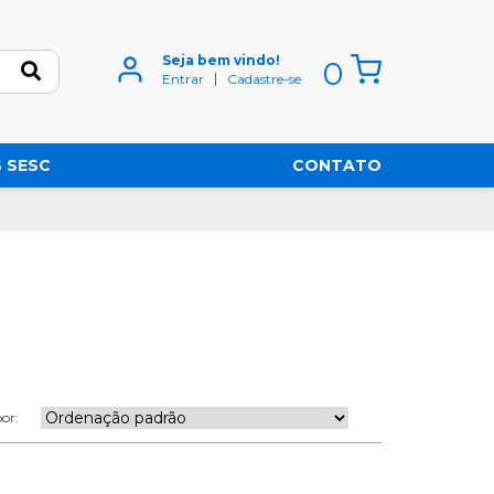
Seja bem vindo!
0
Entrar
Cadastre-se
 SESC
CONTATO
or: