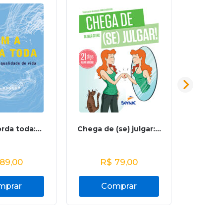
rda toda:...
Chega de (se) julgar:...
A grav
89,00
R$
79,00
R
mprar
Comprar
C