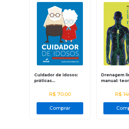
Cuidador de idosos:
Drenagem li
práticas...
manual: teori
R$
70,00
R$
14
Comprar
Comp