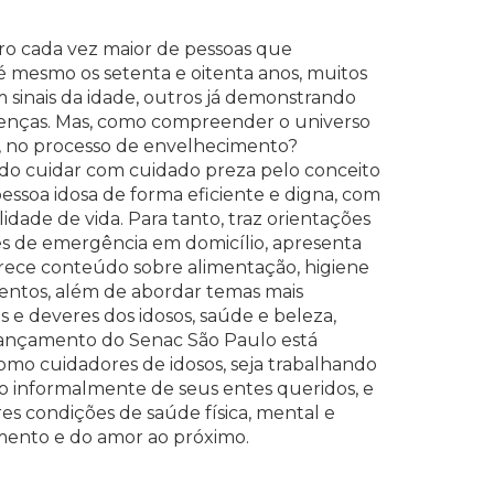
o cada vez maior de pessoas que
é mesmo os setenta e oitenta anos, muitos
sinais da idade, outros já demonstrando
oenças. Mas, como compreender o universo
a, no processo de envelhecimento?
s do cuidar com cuidado preza pelo conceito
pessoa idosa de forma eficiente e digna, com
idade de vida. Para tanto, traz orientações
ões de emergência em domicílio, apresenta
ferece conteúdo sobre alimentação, higiene
ntos, além de abordar temas mais
tos e deveres dos idosos, saúde e beleza,
e lançamento do Senac São Paulo está
como cuidadores de idosos, seja trabalhando
do informalmente de seus entes queridos, e
 condições de saúde física, mental e
imento e do amor ao próximo.