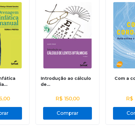
nfática
Introdução ao cálculo
Com a co
a...
de...
6,00
R$
150,00
R$
rar
Comprar
Co