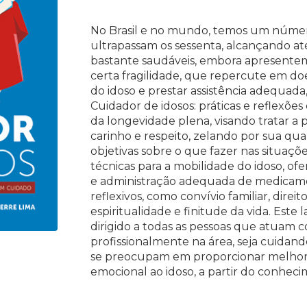
No Brasil e no mundo, temos um númer
ultrapassam os sessenta, alcançando at
bastante saudáveis, embora apresentem 
certa fragilidade, que repercute em d
do idoso e prestar assistência adequad
Cuidador de idosos: práticas e reflexõe
da longevidade plena, visando tratar a 
carinho e respeito, zelando por sua qual
objetivas sobre o que fazer nas situaç
técnicas para a mobilidade do idoso, o
e administração adequada de medicame
reflexivos, como convívio familiar, direi
espiritualidade e finitude da vida. Est
dirigido a todas as pessoas que atuam 
profissionalmente na área, seja cuidan
se preocupam em proporcionar melhores
emocional ao idoso, a partir do conhec