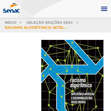
INÍCIO
SELEÇÃO EDIÇÕES SESC
RACISMO ALGORÍTMICO: INTELIGÊNCIA ARTIFICIAL E DISCRIMINAÇÃO NAS REDES DIGITAIS