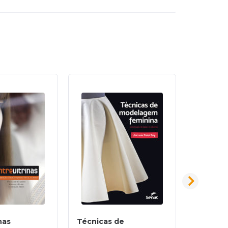
nas
Técnicas de
Compr