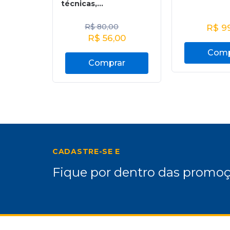
técnicas,...
R$
80,00
R$
99
R$
56,00
Comp
Comprar
CADASTRE-SE E
Fique por dentro das promoç