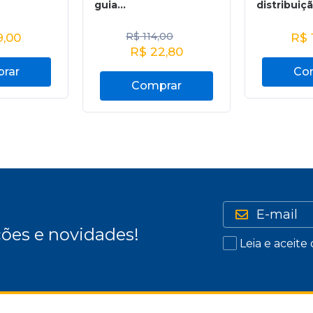
guia...
distribuiçã
R$
114,00
,00
R$
R$
22,80
rar
Co
Comprar
ões e novidades!
Leia e aceite