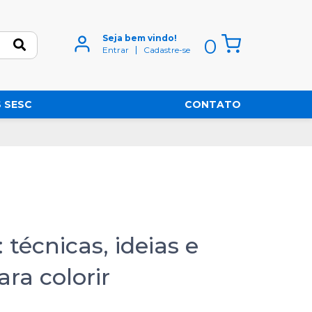
Seja bem vindo!
0
Entrar
Cadastre-se
 SESC
CONTATO
 técnicas, ideias e
ra colorir