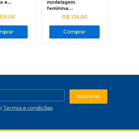
o e...
modelagem
feminina:...
159,00
R$
136,00
R
mprar
Comprar
C
Inscrever
 o
Termos e condições