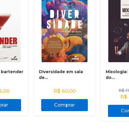
 bartender
Diversidade em sala
Mixologia:
de...
do...
R$
11
6,00
R$
60,00
R$
rar
Comprar
Co