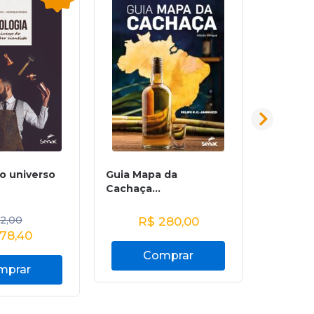
 o universo
Guia Mapa da
Vinhos
Cachaça...
2,00
R$
280,00
R
78,40
Comprar
C
mprar