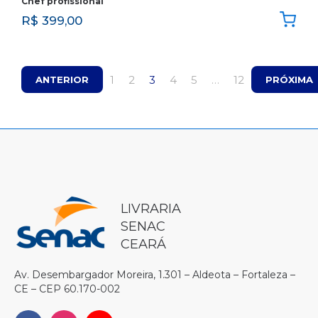
Chef profissional
R$
399,00
1
2
3
4
5
…
12
ANTERIOR
PRÓXIMA
LIVRARIA
SENAC
CEARÁ
Av. Desembargador Moreira, 1.301 – Aldeota – Fortaleza –
CE – CEP 60.170-002