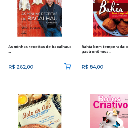
As minhas receitas de bacalhau:
Bahia bem temperada: c
…
gastronômica…
R$
262,00
R$
84,00