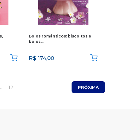
s,
Bolos românticos: biscoitos e
bolos…
R$
174,00
…
12
PRÓXIMA