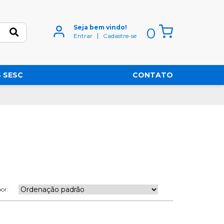
Seja bem vindo!
0
Entrar
Cadastre-se
 SESC
CONTATO
or: