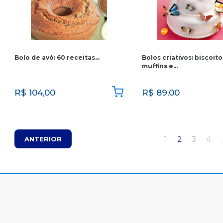
Bolo de avó: 60 receitas…
Bolos criativos: biscoito
muffins e…
R$
104,00
R$
89,00
1
2
3
4
ANTERIOR