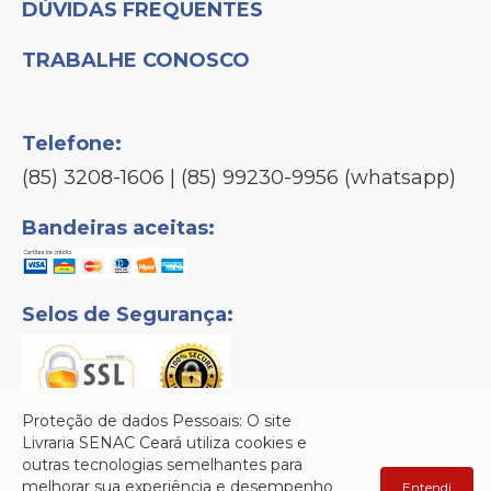
DÚVIDAS FREQUENTES
TRABALHE CONOSCO
Telefone:
(85) 3208-1606 | (85) 99230-9956 (whatsapp)
Bandeiras aceitas:
Selos de Segurança:
Proteção de dados Pessoais: O site
Livraria SENAC Ceará utiliza cookies e
outras tecnologias semelhantes para
Senac © Copyright 2026 - Todos os direitos reservados.
melhorar sua experiência e desempenho
Entendi