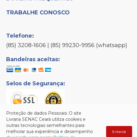
TRABALHE CONOSCO
Telefone:
(85) 3208-1606 | (85) 99230-9956 (whatsapp)
Bandeiras aceitas:
Selos de Segurança:
Proteção de dados Pessoais: O site
Livraria SENAC Ceará utiliza cookies e
outras tecnologias semelhantes para
Senac © Copyright 2026 - Todos os direitos reservados.
melhorar sua experiência e desempenho
Entendi