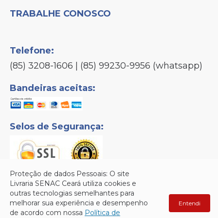
TRABALHE CONOSCO
Telefone:
(85) 3208-1606 | (85) 99230-9956 (whatsapp)
Bandeiras aceitas:
Selos de Segurança:
Proteção de dados Pessoais: O site
Livraria SENAC Ceará utiliza cookies e
outras tecnologias semelhantes para
Senac © Copyright 2026 - Todos os direitos reservados.
melhorar sua experiência e desempenho
Entendi
de acordo com nossa
Política de