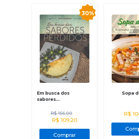
30%
Em busca dos
Sopa d
sabores...
R$
156,00
R$
10
R$
109,20
Comp
Comprar