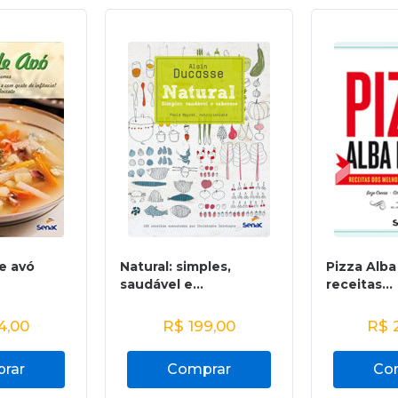
e avó
Natural: simples,
Pizza Alb
saudável e...
receitas...
4,00
R$
199,00
R$
2
rar
Comprar
Co