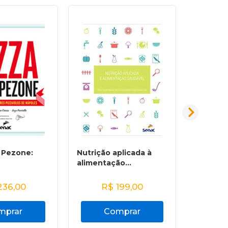
a Pezone:
Nutrição aplicada à
Recei
alimentação...
R
36,00
R$
199,00
mprar
Comprar
C