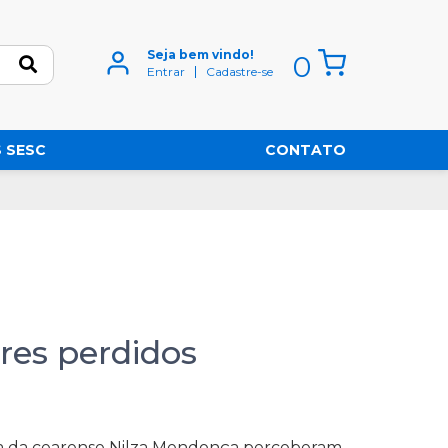
Seja bem vindo!
0
Entrar
Cadastre-se
 SESC
CONTATO
res perdidos
sa da cearense Nilza Mendonça perceberam