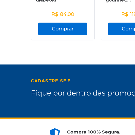
diabetes
gourmet:...
R$
84,00
R$
11
Comprar
Comp
CADASTRE-SE E
Fique por dentro das promoç
Compra 100% Segura.