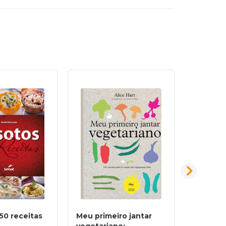
 50 receitas
Meu primeiro jantar
Pud