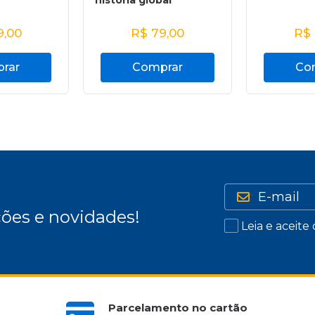
história global
9,00
R$
79,00
R$
rar
Comprar
Co
ões e novidades!
Leia e aceite
Parcelamento no cartão