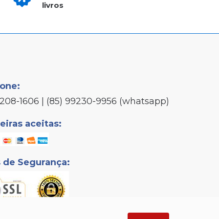
livros
fone:
3208-1606 | (85) 99230-9956 (whatsapp)
iras aceitas:
s de Segurança: