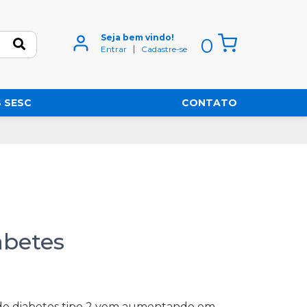
Seja bem vindo!
0
Entrar
Cadastre-se
 SESC
CONTATO
abetes
de diabetes tipo 2 vem aumentando em