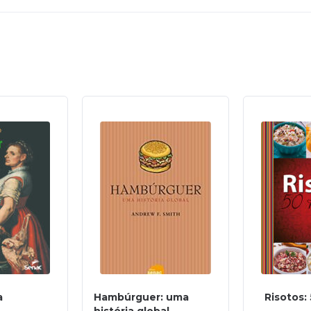
a
Hambúrguer: uma
Risotos: