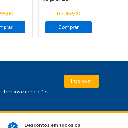
vegetariano:...
99,00
R$
168,00
R
mprar
Comprar
C
Inscrever
 o
Termos e condições
Descontos em todos os