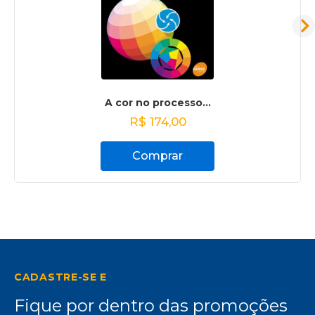
A cor no processo...
R$
174,00
Comprar
CADASTRE-SE E
Fique por dentro das promoções