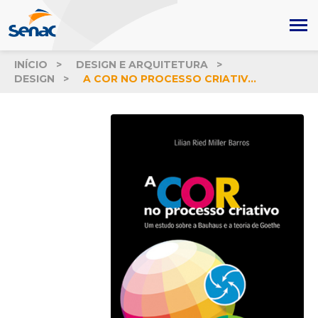
INÍCIO
DESIGN E ARQUITETURA
DESIGN
A COR NO PROCESSO CRIATIVO: UM ESTUDO SOBRE A BAUHAUS E A TEORIA DE GOETHE