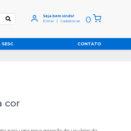
Seja bem vindo!
0
Entrar
Cadastre-se
 SESC
CONTATO
 cor
ente para uma nova geração de usuários da