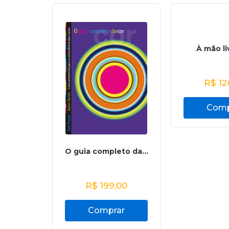
À mão liv
R$
12
Comp
O guia completo da...
R$
199,00
Comprar