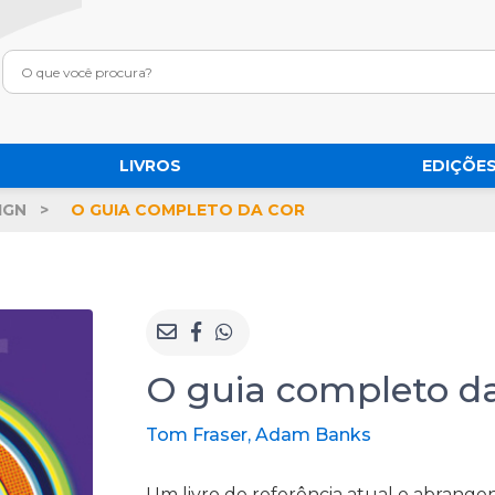
LIVROS
EDIÇÕES
IGN
O GUIA COMPLETO DA COR
O guia completo da
Tom Fraser, Adam Banks
Um livro de referência atual e abrang