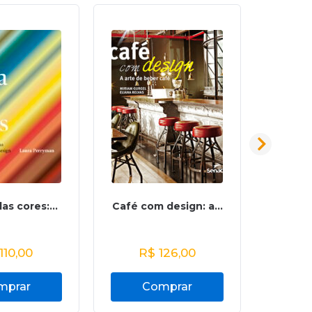
das cores:...
Café com design: a...
O pape
110,00
R$
126,00
mprar
Comprar
C