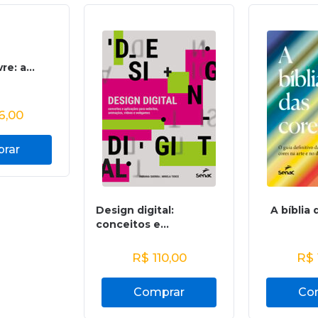
re: a...
6,00
rar
Design digital:
A bíblia 
conceitos e...
R$
110,00
R$
Comprar
Co