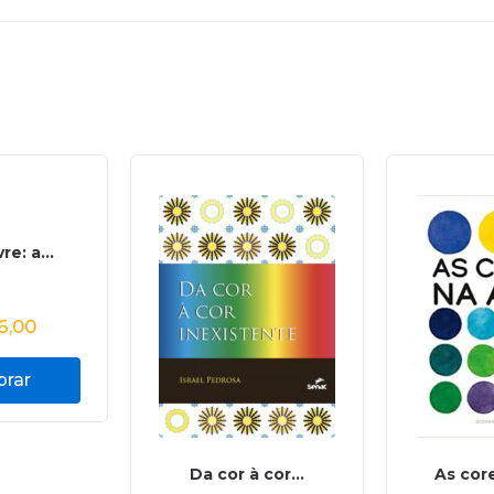
re: a...
6,00
rar
Da cor à cor...
As cor