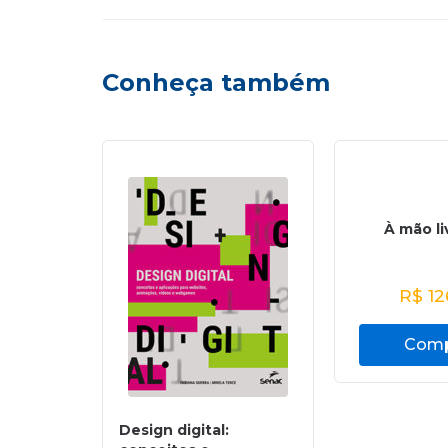
Conheça também
À mão liv
R$
12
Comp
Design digital: