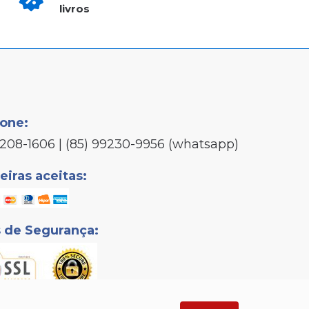
livros
fone:
3208-1606 | (85) 99230-9956 (whatsapp)
iras aceitas:
s de Segurança: