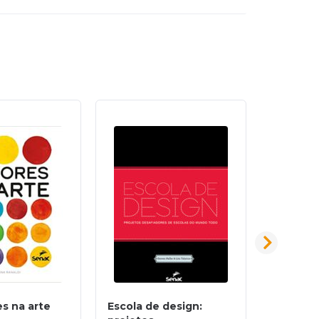
es na arte
Escola de design:
A image