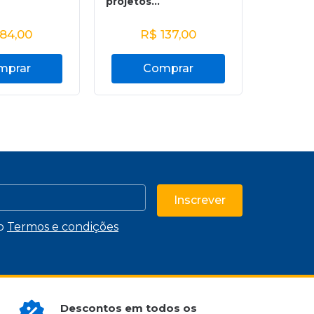
projetos...
84,00
R$
137,00
R
mprar
Comprar
C
Inscrever
 o
Termos e condições
Descontos em todos os