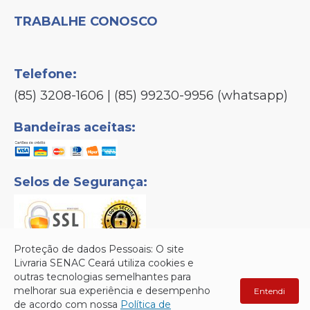
TRABALHE CONOSCO
Telefone:
(85) 3208-1606 | (85) 99230-9956 (whatsapp)
Bandeiras aceitas:
Selos de Segurança:
Proteção de dados Pessoais: O site
Livraria SENAC Ceará utiliza cookies e
outras tecnologias semelhantes para
Senac © Copyright 2026 - Todos os direitos reservados.
melhorar sua experiência e desempenho
Entendi
de acordo com nossa
Política de