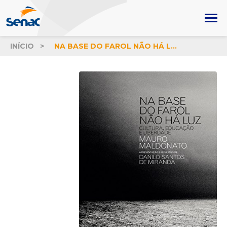
INÍCIO
NA BASE DO FAROL NÃO HÁ LUZ: CULTURA, EDUCAÇÃO E LIBERDADE