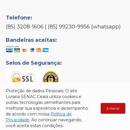
Telefone:
(85) 3208-1606 | (85) 99230-9956 (whatsapp)
Bandeiras aceitas:
Selos de Segurança:
Proteção de dados Pessoais: O site
Livraria SENAC Ceará utiliza cookies e
outras tecnologias semelhantes para
Senac © Copyright 2026 - Todos os direitos reservados.
melhorar sua experiência e desempenho
Entendi
de acordo com nossa
Política de
Privacidade
. Ao continuar navegando,
você aceita estas condições.